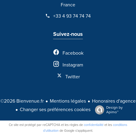
France
+33 4 93 74 74 74
Suivez-nous
Facebook
Instagram
Twitter
Mentions légales
Honoraires d'agence
©2026 Bienvenue.fr
Design by
Changer ses préférences cookies
Apimo™
Ce site est protégé par reCAPTCHA et les règles de
confidentialité
et les
conditions
d'utilisation
de Google s'appliquent.