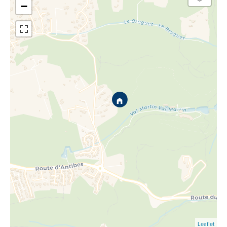
−
Leaflet