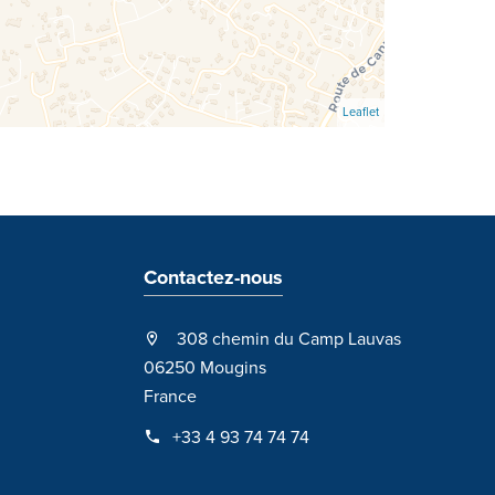
Leaflet
Contactez-nous
308 chemin du Camp Lauvas
06250 Mougins
France
+33 4 93 74 74 74