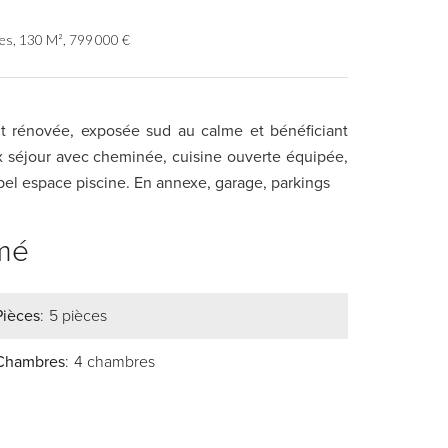
res, 130 M², 799 000 €
t rénovée, exposée sud au calme et bénéficiant
ux séjour avec cheminée, cuisine ouverte équipée,
bel espace piscine. En annexe, garage, parkings
mé
Pièces
5 pièces
Chambres
4 chambres