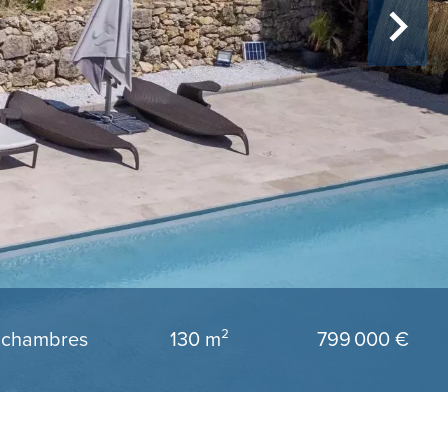
 chambres
130 m²
799 000 €